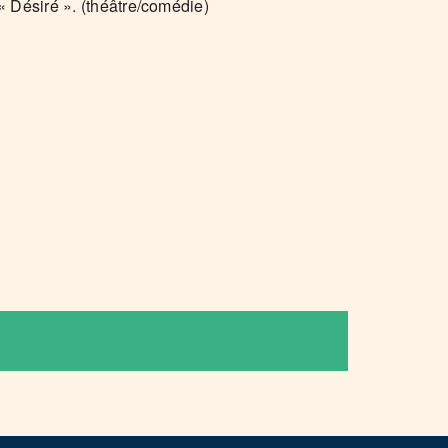
 « Désiré ». (théâtre/comédie)