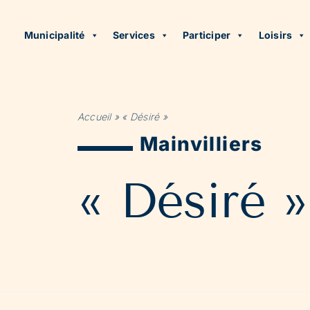
Municipalité
Services
Participer
Loisirs
Accueil
»
« Désiré »
Mainvilliers
« Désiré »