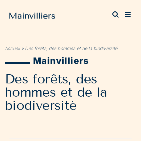
Passer
au
contenu
Accueil
»
Des forêts, des hommes et de la biodiversité
Mainvilliers
Des forêts, des
hommes et de la
biodiversité