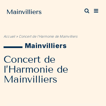
Passer
au
contenu
Accueil
»
Concert de l’Harmonie de Mainvilliers
Mainvilliers
Concert de
l’Harmonie de
Mainvilliers