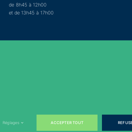
de 8h45 à 12h00
et de 13h45 à 17h00
Municipalité
Services
Participer
Loisirs
Actualités
Évènements
Rejoignez-nous sur les réseaux sociaux !
ACCEPTER TOUT
REFUS
Réglages