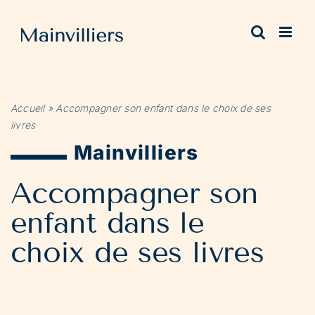
Passer
au
contenu
Accueil
»
Accompagner son enfant dans le choix de ses
livres
Mainvilliers
Accompagner son
enfant dans le
choix de ses livres