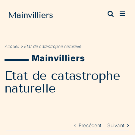
Passer
au
contenu
Accueil
»
Etat de catastrophe naturelle
Mainvilliers
Etat de catastrophe
naturelle
Précédent
Suivant