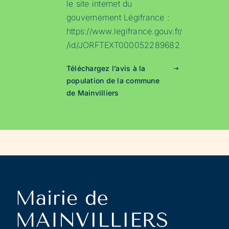
le site internet du
gouvernement Légifrance :
https://www.legifrance.gouv.fr/jorf
/id/JORFTEXT000052289682
Téléchargez l’avis à la
population de la commune
de Mainvilliers