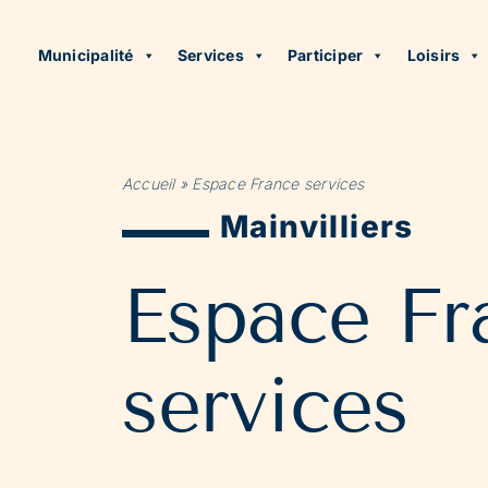
Municipalité
Services
Participer
Loisirs
Accueil
»
Espace France services
Mainvilliers
Espace Fr
services