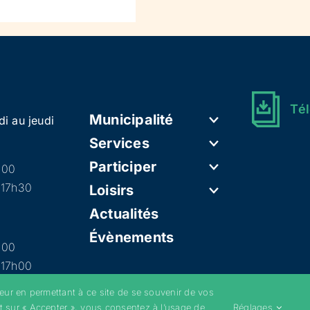
Tél
Municipalité
di au jeudi
Services
Participer
h00
 17h30
Loisirs
Actualités
Évènements
h00
 17h00
teur en permettant à ce site de se souvenir de vos
t sur « Accepter », vous consentez à l’usage de
Réglages