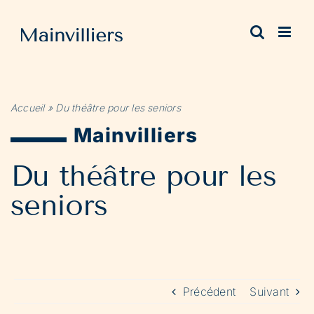
Passer
au
contenu
Accueil
»
Du théâtre pour les seniors
Mainvilliers
Du théâtre pour les
seniors
Précédent
Suivant