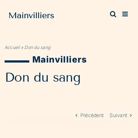
Passer
au
contenu
Accueil
»
Don du sang
Mainvilliers
Don du sang
Précédent
Suivant