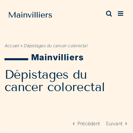
Passer
au
contenu
Accueil
»
Dépistages du cancer colorectal
Mainvilliers
Dépistages du
cancer colorectal
Précédent
Suivant