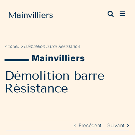
Passer
au
contenu
Accueil
»
Démolition barre Résistance
Mainvilliers
Démolition barre
Résistance
Précédent
Suivant