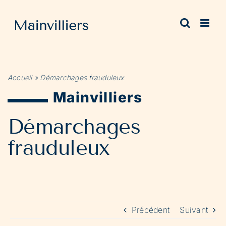
Passer
au
contenu
Accueil
»
Démarchages frauduleux
Mainvilliers
Démarchages
frauduleux
Précédent
Suivant