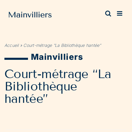
Passer
au
contenu
Accueil
»
Court-métrage “La Bibliothèque hantée”
Mainvilliers
Court-métrage “La
Bibliothèque
hantée”