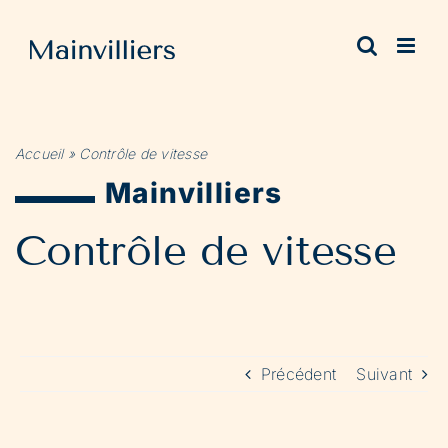
Passer
au
contenu
Accueil
»
Contrôle de vitesse
Mainvilliers
Contrôle de vitesse
Précédent
Suivant