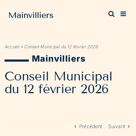
Passer
au
contenu
Accueil
»
Conseil Municipal du 12 février 2026
Mainvilliers
Conseil Municipal
du 12 février 2026
Précédent
Suivant