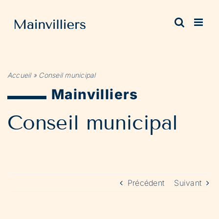
Passer
au
contenu
Accueil
»
Conseil municipal
Mainvilliers
Conseil municipal
Précédent
Suivant