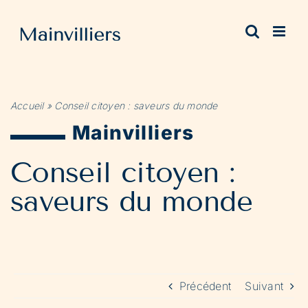
Passer
au
contenu
Accueil
»
Conseil citoyen : saveurs du monde
Mainvilliers
Conseil citoyen :
saveurs du monde
Précédent
Suivant