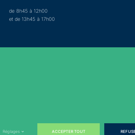
de 8h45 à 12h00
et de 13h45 à 17h00
Municipalité
Services
Participer
Loisirs
Actualités
Évènements
Rejoignez-nous sur les réseaux sociaux !
ACCEPTER TOUT
REFUS
Réglages