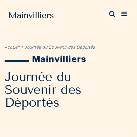
Passer
au
contenu
Accueil
»
Journée du Souvenir des Déportés
Mainvilliers
Journée du
Souvenir des
Déportés