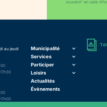
souvenir” en salle d’ho
Tél
Municipalité
di au jeudi
Services
Participer
h00
 17h30
Loisirs
Actualités
Évènements
h00
 17h00