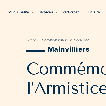
Municipalité
Services
Participer
Loisirs
Accueil
»
Commémoration de l’Armistice
Mainvilliers
Commémor
l’Armistic