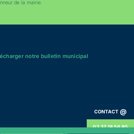
nneur de la mairie.
écharger notre bulletin municipal
@
CONTACT
02 37 18 56 80