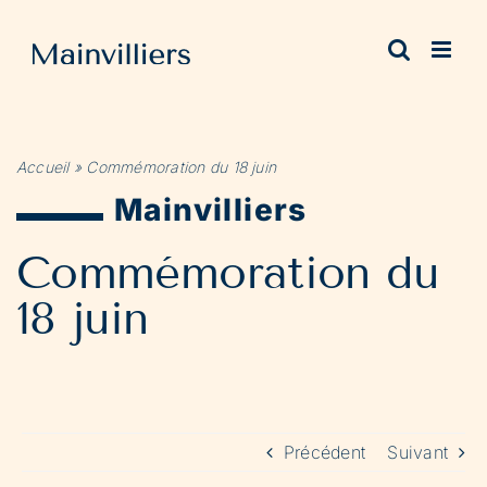
Passer
au
contenu
Accueil
»
Commémoration du 18 juin
Mainvilliers
Commémoration du
18 juin
Précédent
Suivant