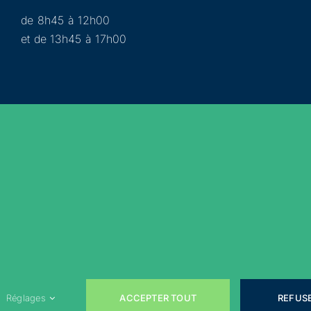
de 8h45 à 12h00
et de 13h45 à 17h00
Municipalité
Services
Participer
Loisirs
Actualités
Évènements
Rejoignez-nous sur les réseaux sociaux !
ACCEPTER TOUT
REFUS
Réglages