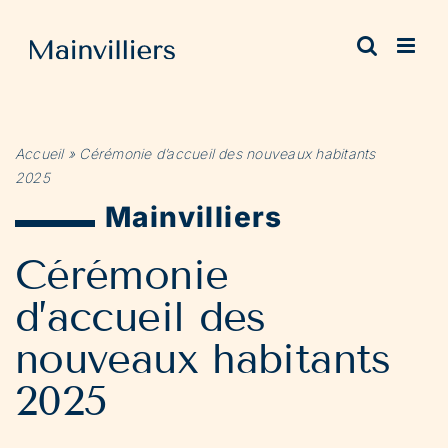
Passer
au
contenu
Accueil
»
Cérémonie d’accueil des nouveaux habitants
2025
Mainvilliers
Cérémonie
d’accueil des
nouveaux habitants
2025