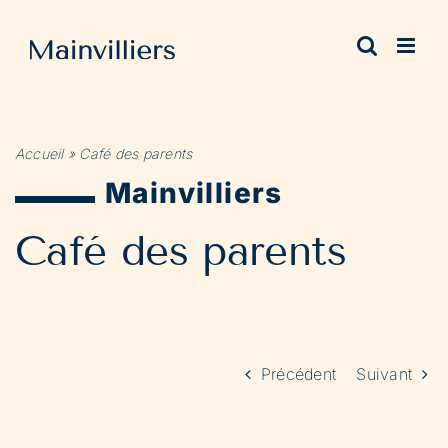
Passer
au
contenu
Accueil
»
Café des parents
Mainvilliers
Café des parents
Précédent
Suivant