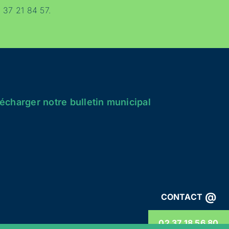
 37 21 84 57.
écharger notre bulletin municipal
@
CONTACT
02 37 18 56 80