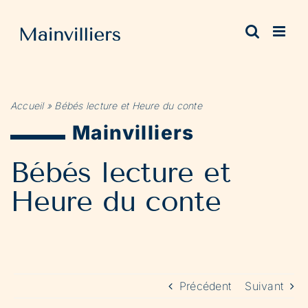
Passer
au
contenu
Accueil
»
Bébés lecture et Heure du conte
Mainvilliers
Bébés lecture et
Heure du conte
Précédent
Suivant