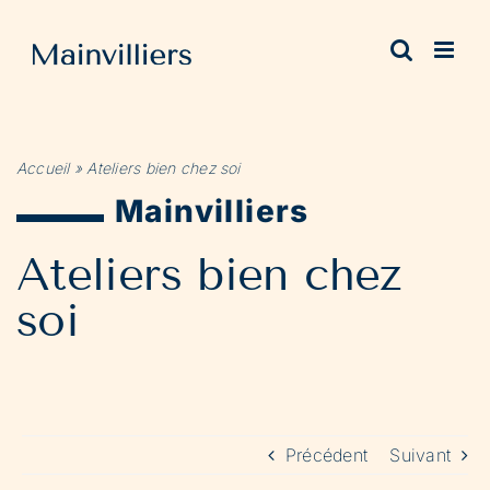
Passer
au
contenu
Accueil
»
Ateliers bien chez soi
Mainvilliers
Ateliers bien chez
soi
Précédent
Suivant