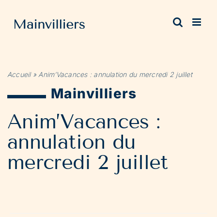
Passer
au
contenu
Accueil
»
Anim’Vacances : annulation du mercredi 2 juillet
Mainvilliers
Anim’Vacances :
annulation du
mercredi 2 juillet