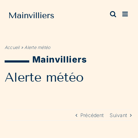
Passer
au
contenu
Accueil
»
Alerte météo
Mainvilliers
Alerte météo
Précédent
Suivant