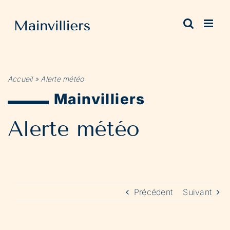
Passer
au
contenu
Accueil
»
Alerte météo
Mainvilliers
Alerte météo
Précédent
Suivant