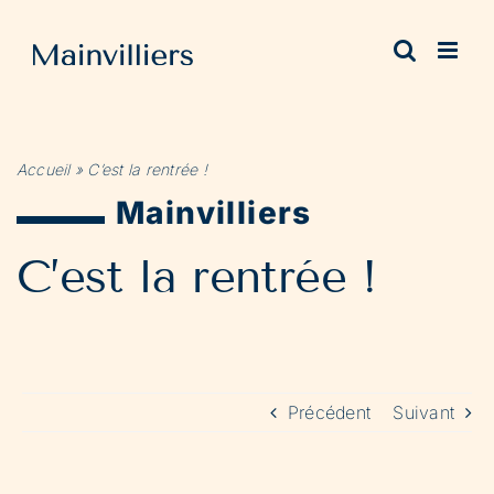
Passer
au
contenu
Accueil
»
C’est la rentrée !
Mainvilliers
C’est la rentrée !
Précédent
Suivant