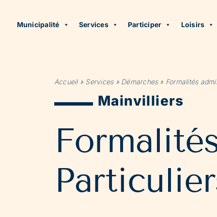
Municipalité
Services
Participer
Loisirs
Accueil
»
Services
»
Démarches
»
Formalités admin
Mainvilliers
Formalité
Particulier