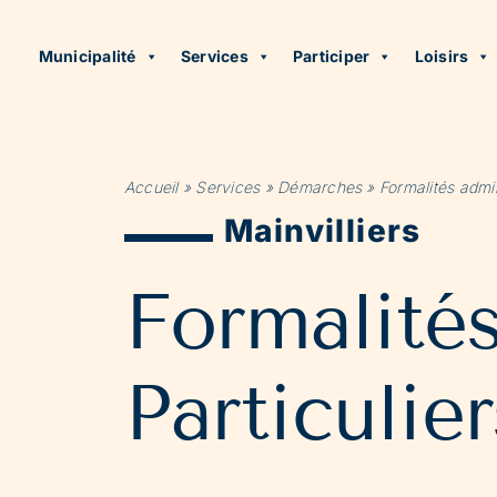
Municipalité
Services
Participer
Loisirs
Accueil
»
Services
»
Démarches
»
Formalités admin
Mainvilliers
Formalité
Particulier