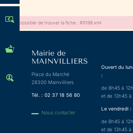
JE PARTICIPE !
Impossible de trouver la fiche : R1098.xml
MES DÉMARCHES
ADMINISTRATIVES
Ouvert du lun
Place du Marché
:
OFFRES D'EMPLOI
28300 Mainvilliers
de 8h45 à 12
Tél. :
02 37 18 56 80
et de 13h45 à
Le vendredi :
Nous contacter
de 8h45 à 12
et de 13h45 à