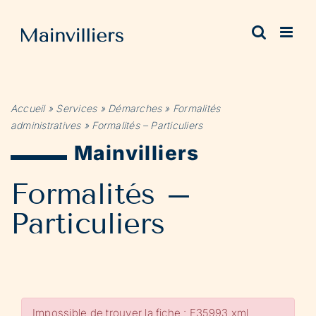
Passer
au
contenu
Accueil
»
Services
»
Démarches
»
Formalités
administratives
»
Formalités – Particuliers
Mainvilliers
Formalités –
Particuliers
Impossible de trouver la fiche : F35993.xml