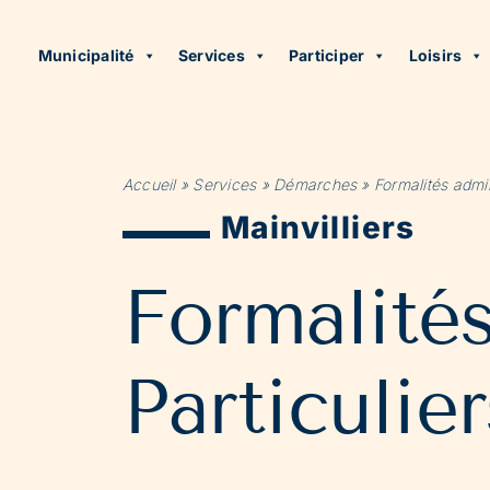
Municipalité
Services
Participer
Loisirs
Accueil
»
Services
»
Démarches
»
Formalités admin
Mainvilliers
Formalité
Particulier