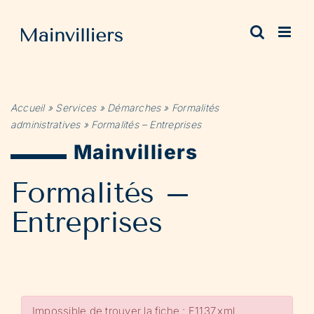
Passer
au
contenu
Accueil
»
Services
»
Démarches
»
Formalités
administratives
»
Formalités – Entreprises
Mainvilliers
Formalités –
Entreprises
Impossible de trouver la fiche : F1137.xml