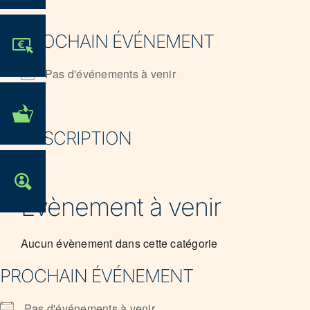
PROCHAIN ÉVÉNEMENT
JE PARTICIPE !
Pas d'événements à venir
MES DÉMARCHES
ADMINISTRATIVES
DESCRIPTION
OFFRES D'EMPLOI
Évènement à venir
Aucun évènement dans cette catégorie
PROCHAIN ÉVÉNEMENT
Pas d'événements à venir