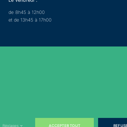
de 8h45 à 12h00
et de 13h45 à 17h00
Municipalité
Services
Participer
Loisirs
Actualités
Évènements
Rejoignez-nous sur les réseaux sociaux !
ACCEPTER TOUT
REFUS
Réglages