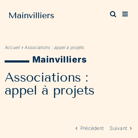
Passer
au
contenu
Accueil
»
Associations : appel à projets
Mainvilliers
Associations :
appel à projets
Précédent
Suivant