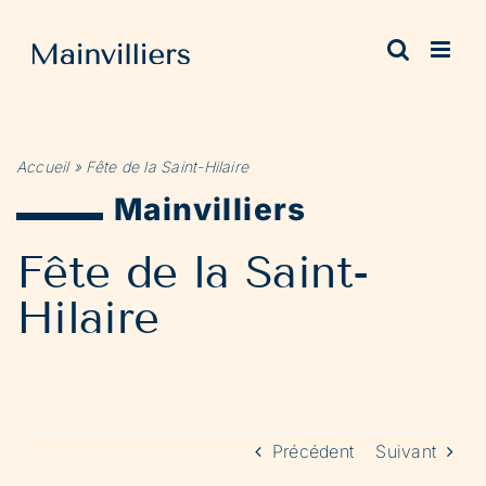
Passer
au
contenu
Accueil
»
Fête de la Saint-Hilaire
Mainvilliers
Fête de la Saint-
Hilaire
Précédent
Suivant