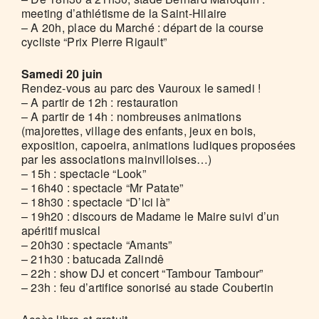
meeting d’athlétisme de la Saint-Hilaire
– A 20h, place du Marché : départ de la course
cycliste “Prix Pierre Rigault”
Samedi 20 juin
Rendez-vous au parc des Vauroux le samedi !
– A partir de 12h : restauration
– A partir de 14h : nombreuses animations
(majorettes, village des enfants, jeux en bois,
exposition, capoeira, animations ludiques proposées
par les associations mainvilloises…)
– 15h : spectacle “Look”
– 16h40 : spectacle “Mr Patate”
– 18h30 : spectacle “D’ici là”
– 19h20 : discours de Madame le Maire suivi d’un
apéritif musical
– 20h30 : spectacle “Amants”
– 21h30 : batucada Zalindê
– 22h : show DJ et concert “Tambour Tambour”
– 23h : feu d’artifice sonorisé au stade Coubertin